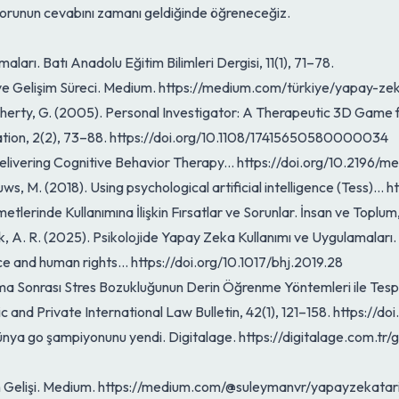
 sorunun cevabını zamanı geldiğinde öğreneceğiz.
arı. Batı Anadolu Eğitim Bilimleri Dergisi, 11(1), 71–78.
i ve Gelişim Süreci. Medium. https://medium.com/türkiye/yapay-z
 Doherty, G. (2005). Personal Investigator: A Therapeutic 3D Game
ation, 2(2), 73–88. https://doi.org/10.1108/17415650580000034
. Delivering Cognitive Behavior Therapy... https://doi.org/10.2196/m
auws, M. (2018). Using psychological artificial intelligence (Tess)..
etlerinde Kullanımına İlişkin Fırsatlar ve Sorunlar. İnsan ve Toplu
elik, A. R. (2025). Psikolojide Yapay Zeka Kullanımı ve Uygulamaları.
ence and human rights... https://doi.org/10.1017/bhj.2019.28
avma Sonrası Stres Bozukluğunun Derin Öğrenme Yöntemleri ile Tespi
ic and Private International Law Bulletin, 42(1), 121–158. https://
 dünya go şampiyonunu yendi. Digitalage. https://digitalage.com
harın Gelişi. Medium. https://medium.com/@suleymanvr/yapayzekat