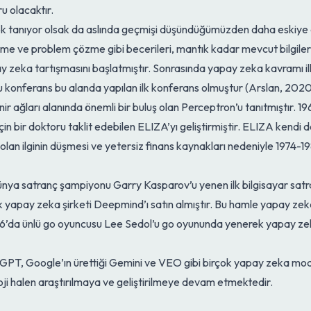
u olacaktır.
ok tanıyor olsak da aslında geçmişi düşündüğümüzden daha eskiye 
e ve problem çözme gibi becerileri, mantık kadar mevcut bilgileri 
eka tartışmasını başlatmıştır. Sonrasında yapay zeka kavramı il
u konferans bu alanda yapılan ilk konferans olmuştur (Arslan, 2020
ir ağları alanında önemli bir buluş olan Perceptron’u tanıtmıştır.
in bir doktoru taklit edebilen ELIZA’yı geliştirmiştir. ELIZA kendi d
olan ilginin düşmesi ve yetersiz finans kaynakları nedeniyle 1974-19
ünya satranç şampiyonu Garry Kasparov’u yenen ilk bilgisayar satr
 yapay zeka şirketi Deepmind’ı satın almıştır. Bu hamle yapay zek
16’da ünlü go oyuncusu Lee Sedol’u go oyununda yenerek yapay zek
PT, Google’ın ürettiği Gemini ve VEO gibi birçok yapay zeka model
oji halen araştırılmaya ve geliştirilmeye devam etmektedir.