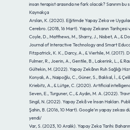
insan terapist arasında ne fark olacak? Sanırım bu
Kaynakça
Arslan, K. (2020). Eğitimde Yapay Zeka ve Uygulamal
Cerebro. (2018, 16 Mart). Yapay Zekanın Tarihçes
Coyle, D., Matthews, M., Sharry, J., Nisbet, A., &
Journal of Interactive Technology and Smart Educ
Fitzpatrick, K. K., Darcy, A., & Vierhile, M. (2017)
Fulmer, R., Joerin, A., Gentile, B., Lakerink, L., & R
Gültekin, M. (2022). Yapay Zekânın Ruh Sağlığı Hizm
Konyalı, A., Naipoğlu, C., Güner, S., Bakkal, İ., & Ç
Kriebitz, A., & Lütge, C. (2020). Artificial intellig
Seven, E., Turguner, C., & Aydın, M. A. (2022). Tr
Singil, N. (2022). Yapay Zekâ ve İnsan Hakları. Publ
Şahin, B. (2016, 10 Mart). Google’ın yapay zekası
yendi/
Var, S. (2023, 10 Aralık). Yapay Zeka Tarihi: Ba