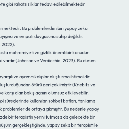
te gibi rahatsızlıklar tedavi edilebilmektedir
etirmektedir. Bu problemlerden biri yapay zeka
nlayışına ve empati duygusuna sahip değildir.
, 2022).
hasta mahremiyeti ve gizlilik önemli bir konudur.
iski vardır (Johnson ve Verdicchio, 2023). Bu durum
argılı ve ayrımcı kalıplar oluşturma ihtimalidir
oluşturduğundan ötürü geri çekilmiştir (Kriebitz ve
 karşı olan bakış açısını olumsuz etkileyebilir.
i süreçlerinde kullanılan sohbet botları, tanılama
etik problemler de ortaya çıkmıştır. Bu nedenle yapay
de bir terapistin yerini tutmasa da gelecekte bir
nüşüm gerçekleştiğinde, yapay zeka bir terapist ile