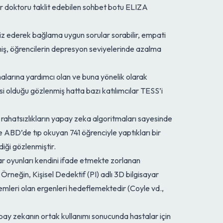
ir doktoru taklit edebilen sohbet botu ELIZA
liz ederek bağlama uygun sorular sorabilir, empati
miş, öğrencilerin depresyon seviyelerinde azalma
alarına yardımcı olan ve buna yönelik olarak
si olduğu gözlenmiş hatta bazı katılımcılar TESS’i
i rahatsızlıkların yapay zeka algoritmaları sayesinde
 ABD’de tıp okuyan 741 öğrenciyle yaptıkları bir
iği gözlenmiştir.
yar oyunları kendini ifade etmekte zorlanan
. Örneğin, Kişisel Dedektif (PI) adlı 3D bilgisayar
mleri olan ergenleri hedeflemektedir (Coyle vd.,
 yapay zekanın ortak kullanımı sonucunda hastalar için