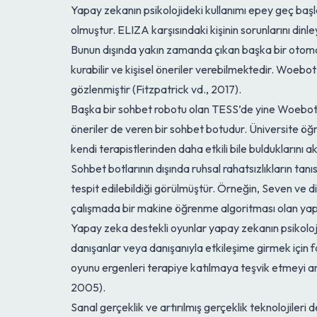
Yapay zekanın psikolojideki kullanımı epey geç başl
olmuştur. ELIZA karşısındaki kişinin sorunlarını din
Bunun dışında yakın zamanda çıkan başka bir otomati
kurabilir ve kişisel öneriler verebilmektedir. Woe
gözlenmiştir (Fitzpatrick vd., 2017).
Başka bir sohbet robotu olan TESS’de yine Woebot’e
öneriler de veren bir sohbet botudur. Üniversite öğr
kendi terapistlerinden daha etkili bile bulduklarını a
Sohbet botlarının dışında ruhsal rahatsızlıkların tan
tespit edilebildiği görülmüştür. Örneğin, Seven ve
çalışmada bir makine öğrenme algoritması olan yapay
Yapay zeka destekli oyunlar yapay zekanın psikolojid
danışanlar veya danışanıyla etkileşime girmek için fark
oyunu ergenleri terapiye katılmaya teşvik etmeyi a
2005).
Sanal gerçeklik ve artırılmış gerçeklik teknolojileri 