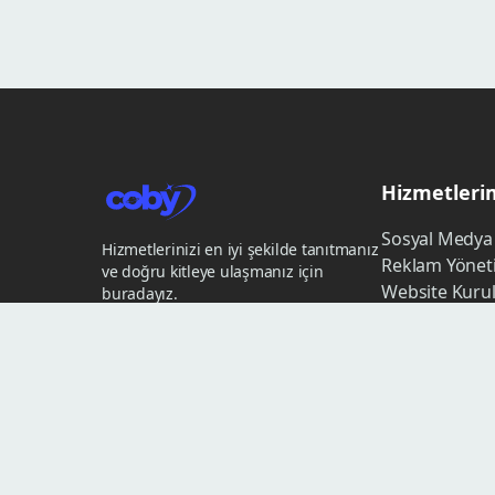
Hizmetleri
Sosyal Medya
Hizmetlerinizi en iyi şekilde tanıtmanız
Reklam Yönet
ve doğru kitleye ulaşmanız için
Website Kuru
buradayız.
Logo Tasarım
Influencer Ma
Dijital Haberci