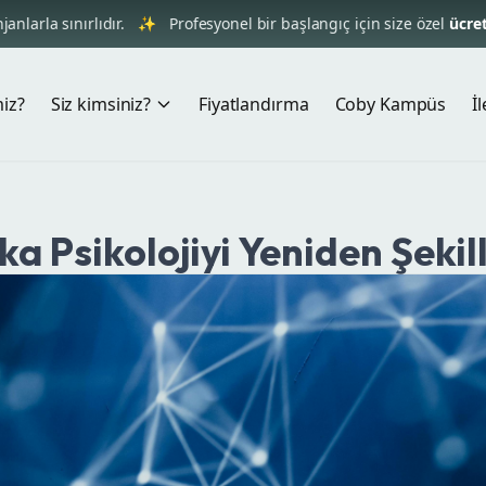
nlarla sınırlıdır.
✨
Profesyonel bir başlangıç için size özel
ücretsi
miz?
Siz kimsiniz?
Fiyatlandırma
Coby Kampüs
İ
a Psikolojiyi Yeniden Şekil