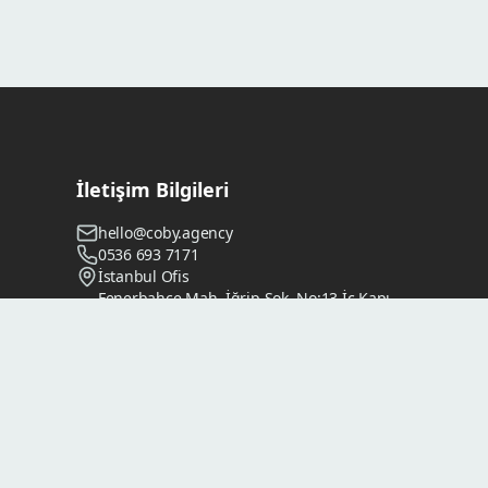
İletişim Bilgileri
hello@coby.agency
0536 693 7171
İstanbul Ofis
Fenerbahçe Mah. İğrip Sok. No:13 İç Kapı
No: 1 Kadıköy / İstanbul
İzmir Ofis
Yalı Mah. 6523 Sk. No: 32/A İç Kapı No:
512 Karşıyaka / İzmir