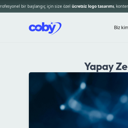
fesyonel bir başlangıç için size özel
ücretsiz logo tasarımı
, kontenja
Biz ki
Yapay Zek