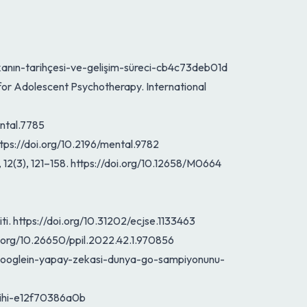
ekanın-tarihçesi-ve-gelişim-süreci-cb4c73deb01d
 for Adolescent Psychotherapy. International
ental.7785
. https://doi.org/10.2196/mental.9782
m, 12(3), 121–158. https://doi.org/10.12658/M0664
ti. https://doi.org/10.31202/ecjse.1133463
doi.org/10.26650/ppil.2022.42.1.970856
.tr/googlein-yapay-zekasi-dunya-go-sampiyonunu-
arihi-e12f70386a0b