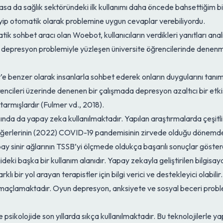
asa da sağlık sektöründeki ilk kullanımı daha öncede bahsettiğim b
leyip otomatik olarak problemine uygun cevaplar verebiliyordu.
k sohbet aracı olan Woebot, kullanıcıların verdikleri yanıtları ana
bot depresyon problemiyle yüzleşen üniversite öğrencilerinde denen
 benzer olarak insanlarla sohbet ederek onların duygularını tanım
encileri üzerinde denenen bir çalışmada depresyon azaltıcı bir etki
ktarmışlardır (Fulmer vd., 2018).
ısında da yapay zeka kullanılmaktadır. Yapılan araştırmalarda çeşitl
 diğerlerinin (2022) COVID-19 pandemisinin zirvede olduğu dönemde
 sinir ağlarının TSSB’yi ölçmede oldukça başarılı sonuçlar gösterd
eki başka bir kullanım alanıdır. Yapay zekayla geliştirilen bilgisa
lı bir yol arayan terapistler için bilgi verici ve destekleyici olabilir
maçlamaktadır. Oyun depresyon, anksiyete ve sosyal beceri proble
de psikolojide son yıllarda sıkça kullanılmaktadır. Bu teknolojilerle