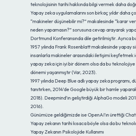
teknolojisinin tarihi hakkında bilgi vermek daha doğr
Yapay zeka uygulamalarını son birkaç yıldır daha ç
“makineler düşünebilir mi?” makalesinde “karar verm
neden yapamasın?” sorusuna cevap arayarak yapay z
Dortmund Konferansında dile getirilmiştir. Ayrıca b
1957 yılında Frank Rosenblatt makalesinde yapay sin
insanlarla makineler arasındaki iletişimi keşfetmek iç
yapay zeka için iyi bir dönem olsa da bu teknolojiye 
dönemi yaşanmıştır (Var, 2023).
1997 yılında Deep Blue adlı yapay zeka programı, d
tanıtırken, 2014’de Google büyük bir hamle yaparak
2018). Deepmind’ın geliştirdiği AlphaGo modeli 20
2016).
Günümüze geldiğimizde ise OpenAI’ın ürettiği ChatG
Yapay zekanın tarihi kısaca böyle olsa da bu teknol
Yapay Zekanın Psikolojide Kullanımı