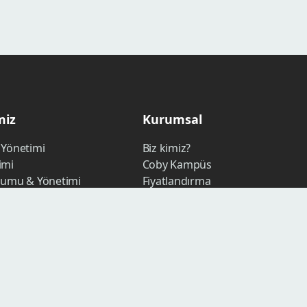
miz
Kurumsal
 Yönetimi
Biz kimiz?
imi
Coby Kampüs
lumu & Yönetimi
Fiyatlandırma
ı
İletişim
rketing
lik