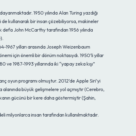
dayanmaktadır. 1950 yılında Alan Turing yazdığı
de kullanarak bir insan çözebiliyorsa, makineler
k defa John McCarthy tarafından 1956 yılında
).
 1964-1967 yılları arasında Joseph Weizenbaum
önemi için önemli bir dönüm noktasıydı. 1950’li yıllar
80 ve 1987-1993 yıllarında iki “yapay zeka kışı”
anç oyun programı olmuştur. 2012’de Apple Siri’yi
a alanında büyük gelişmelere yol açmıştır (Cerebro,
anın gücünü bir kere daha göstermiştir (Şahin,
i milyonlarca insan tarafından kullanılmaktadır.