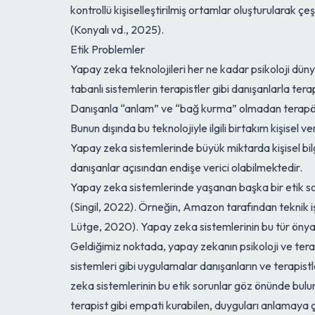
kontrollü kişiselleştirilmiş ortamlar oluşturularak çe
(Konyalı vd., 2025).
Etik Problemler
Yapay zeka teknolojileri her ne kadar psikoloji dün
tabanlı sistemlerin terapistler gibi danışanlarla ter
Danışanla “anlam” ve “bağ kurma” olmadan terapötik
Bunun dışında bu teknolojiyle ilgili birtakım kişisel 
Yapay zeka sistemlerinde büyük miktarda kişisel bilg
danışanlar açısından endişe verici olabilmektedir.
Yapay zeka sistemlerinde yaşanan başka bir etik soru
(Singil, 2022). Örneğin, Amazon tarafından teknik iş
Lütge, 2020). Yapay zeka sistemlerinin bu tür önyargı
Geldiğimiz noktada, yapay zekanın psikoloji ve terap
sistemleri gibi uygulamalar danışanların ve terapistl
zeka sistemlerinin bu etik sorunlar göz önünde bul
terapist gibi empati kurabilen, duyguları anlamaya 